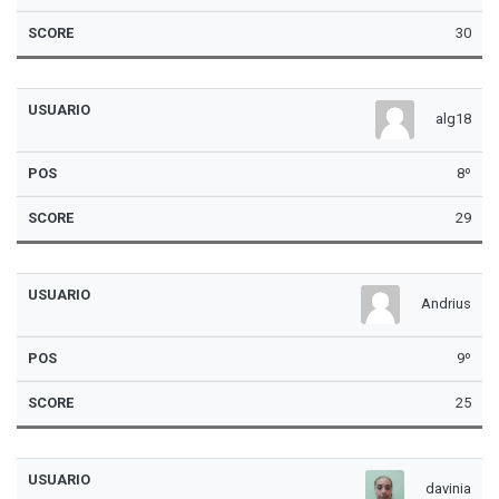
30
alg18
8º
29
Andrius
9º
25
davinia