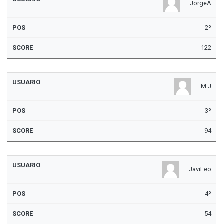
JorgeA
2º
122
M.J
3º
94
JaviFeo
4º
54