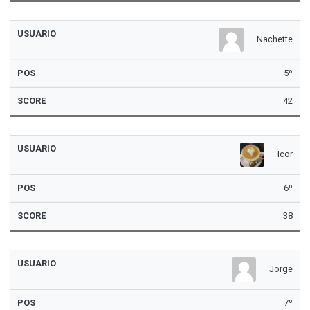
Nachette
5º
42
Icor
6º
38
Jorge
7º