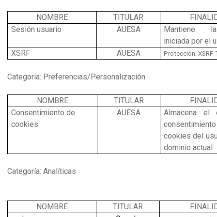
NOMBRE
TITULAR
FINALI
Sesión usuario
AUESA
Mantiene l
iniciada por el 
XSRF
AUESA
Protección: XSRF
Categoría: Preferencias/Personalización
NOMBRE
TITULAR
FINALI
Consentimiento de
AUESA
Almacena el 
cookies
consentim
cookies del usu
dominio actual
Categoría: Analíticas
NOMBRE
TITULAR
FINALI