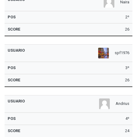
Naira
2º
26
spf1976
3º
26
Andrius
4º
24