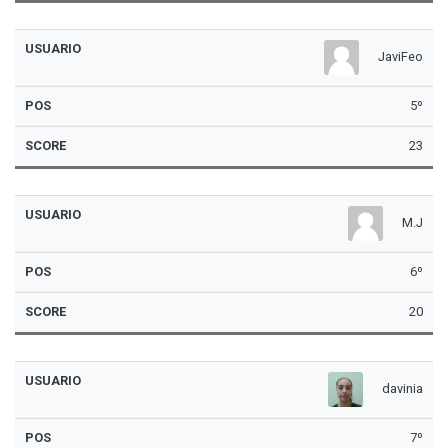
JaviFeo
5º
23
M.J
6º
20
davinia
7º