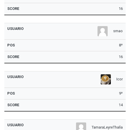
16
smao
8º
16
Icor
9º
14
TamaraLeyreThalía